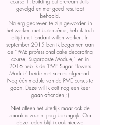
course 1: building buttercream skills'
gevolgd en met goed resultaat
behaald.
Na erg gedreven te zijn geworden in
het werken met botercrème, heb ik toch
altijd met fondant willen werken. In
september 2015 ben ik begonnen aan
de ''PME professional cake decorating
course, Sugarpaste Module,' en in
2016 heb ik de 'PME Sugar Flowers
Module' beide met succes afgerond.
Nog één module van de PME cursus te
gaan. Deze wil ik ooit nog een keer
gaan afronden ;-)
Niet alleen het uiterlijk maar ook de
smaak is voor mij erg belangrijk. Om
deze reden blijf ik ook nieuwe
recepten uitproberen en aanpassen.
Gelukkig mensen genoeg die altijd